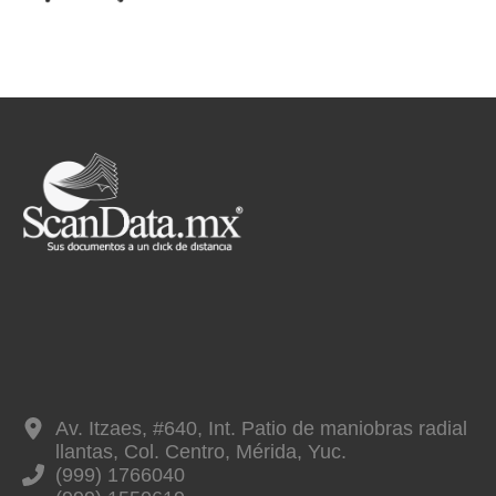
Av. Itzaes, #640, Int. Patio de maniobras radial
llantas, Col. Centro, Mérida, Yuc.
(999) 1766040