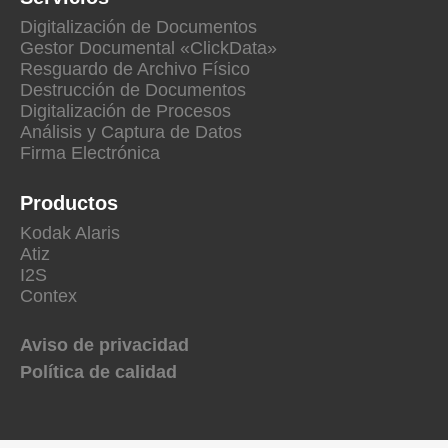
Digitalización de Documentos
Gestor Documental «ClickData»
Resguardo de Archivo Físico
Destrucción de Documentos
Digitalización de Procesos
Análisis y Captura de Datos
Firma Electrónica
Productos
Kodak Alaris
Atiz
I2S
Contex
Aviso de privacidad
Política de calidad