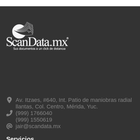
Av. Itzaes, #640, Int. Patio de maniobras radial
llantas, Col. Centro, Mérida, Yuc.
(999) 1766040
(999) 1550619
jair@scandata.mx
Servicios