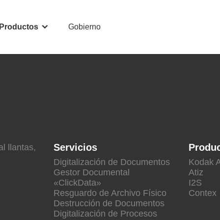
Productos
Gobierno
Servicios
Produ
l llantas,
Digitalización de Documentos
Kodak A
Gestor Documental
Atiz
«ClickData»
I2S
Resguardo de Archivo Físico
Contex
Destrucción de Documentos
Digitalización de Procesos