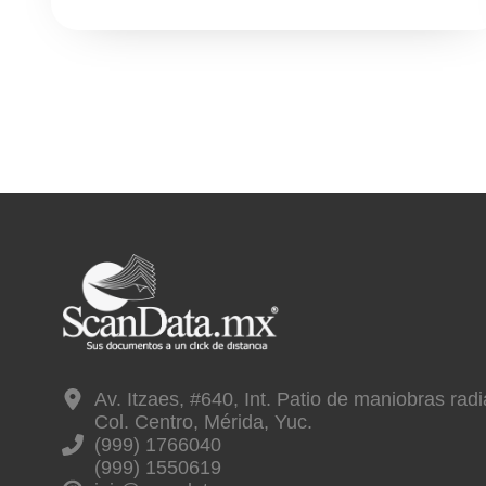
Av. Itzaes, #640, Int. Patio de maniobras radia
Col. Centro, Mérida, Yuc.
(999) 1766040
(999) 1550619