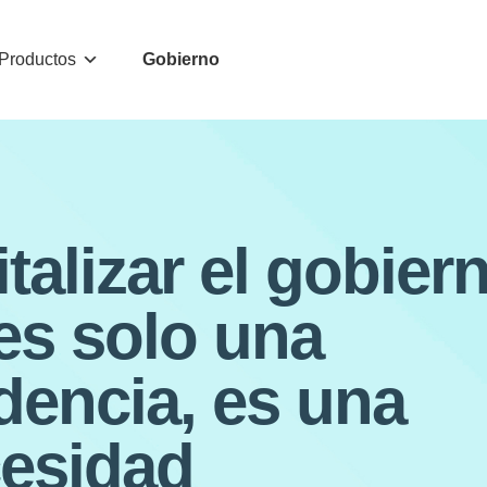
Productos
Gobierno
italizar el gobier
es solo una
dencia, es una
esidad