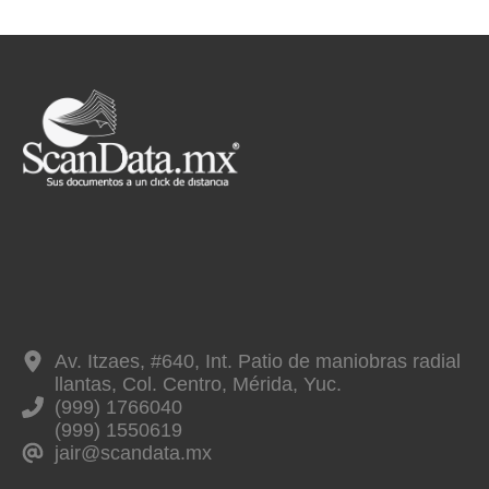
Av. Itzaes, #640, Int. Patio de maniobras radial
llantas, Col. Centro, Mérida, Yuc.
(999) 1766040
(999) 1550619
jair@scandata.mx