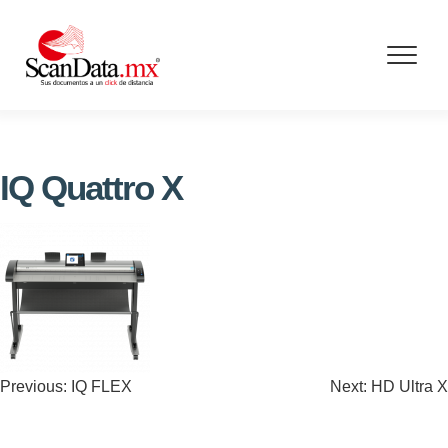
Skip
to
content
IQ Quattro X
Navegación
Previous:
IQ FLEX
Next:
HD Ultra X
de
entradas