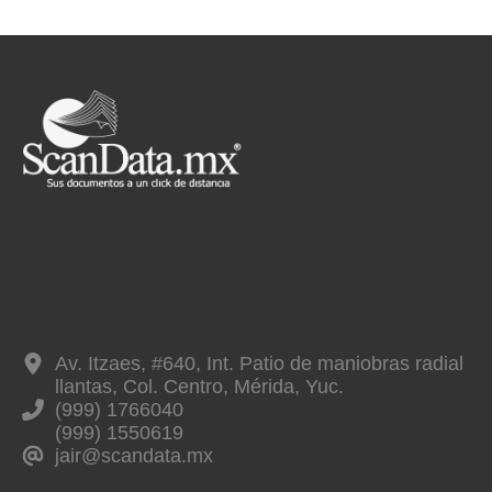
Av. Itzaes, #640, Int. Patio de maniobras radial
llantas, Col. Centro, Mérida, Yuc.
(999) 1766040
(999) 1550619
jair@scandata.mx