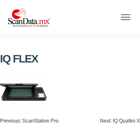
Skip
to
content
IQ FLEX
Navegación
Previous:
ScanStation Pro
Next:
IQ Quattro X
de
entradas