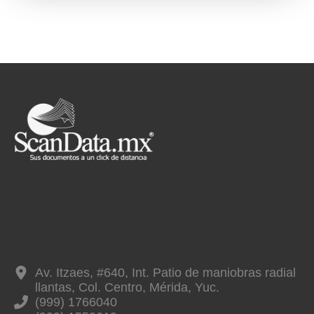
Av. Itzaes, #640, Int. Patio de maniobras radial
llantas, Col. Centro, Mérida, Yuc.
(999) 1766040