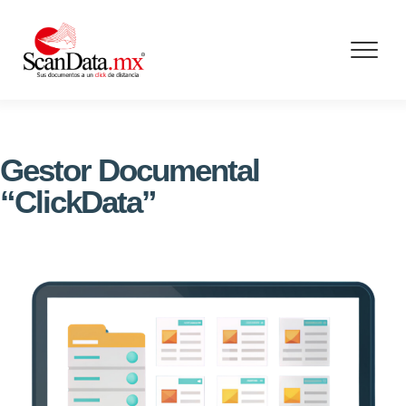
Skip
to
content
Gestor Documental
“ClickData”