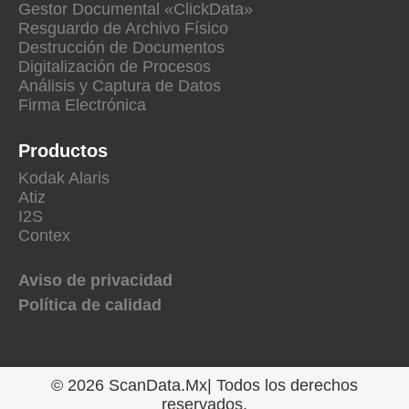
Gestor Documental «ClickData»
Resguardo de Archivo Físico
Destrucción de Documentos
Digitalización de Procesos
Análisis y Captura de Datos
Firma Electrónica
Productos
Kodak Alaris
Atiz
I2S
Contex
Aviso de privacidad
Política de calidad
© 2026 ScanData.Mx| Todos los derechos
reservados.