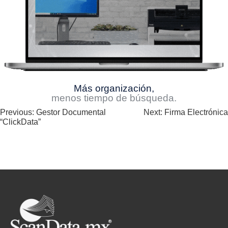
Más organización,
menos tiempo de búsqueda.
Navegación
Previous:
Gestor Documental
Next:
Firma Electrónica
“ClickData”
de
entradas