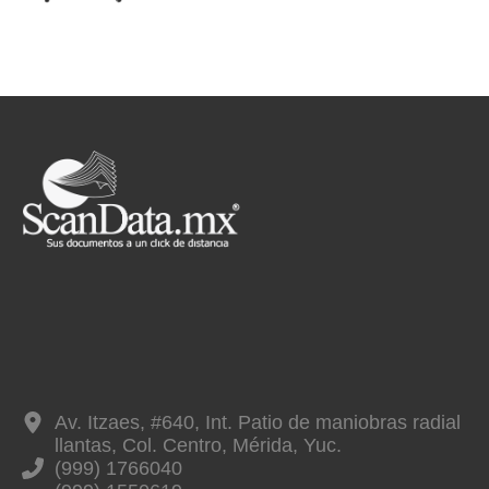
Av. Itzaes, #640, Int. Patio de maniobras radial
llantas, Col. Centro, Mérida, Yuc.
(999) 1766040