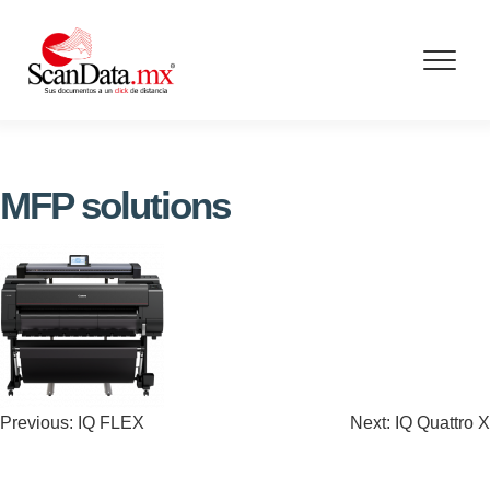
Skip
to
content
MFP solutions
Navegación
Previous:
IQ FLEX
Next:
IQ Quattro X
de
entradas