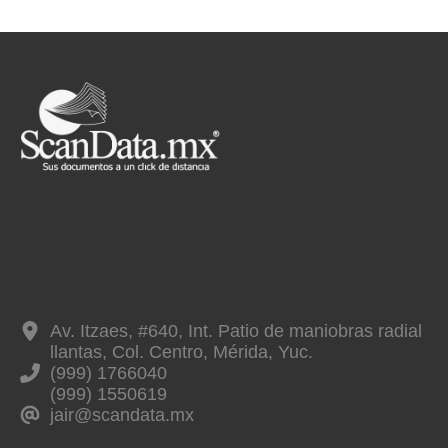
Av. Itzaes, #640, Int. Patio de maniobras radial
llantas, Col. Centro, Mérida, Yuc.
(999) 1766040
(999) 1550619
jair@scandata.mx