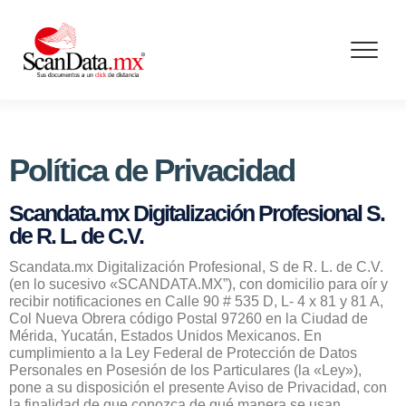
Skip
to
content
Política de Privacidad
Scandata.mx Digitalización Profesional S.
de R. L. de C.V.
Scandata.mx Digitalización Profesional, S de R. L. de C.V.
(en lo sucesivo «SCANDATA.MX”), con domicilio para oír y
recibir notificaciones en Calle 90 # 535 D, L- 4 x 81 y 81 A,
Col Nueva Obrera código Postal 97260 en la Ciudad de
Mérida, Yucatán, Estados Unidos Mexicanos. En
cumplimiento a la Ley Federal de Protección de Datos
Personales en Posesión de los Particulares (la «Ley»),
pone a su disposición el presente Aviso de Privacidad, con
la finalidad de que conozca de qué manera se usan,