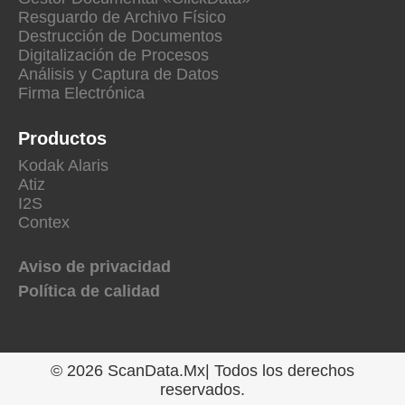
Resguardo de Archivo Físico
Destrucción de Documentos
Digitalización de Procesos
Análisis y Captura de Datos
Firma Electrónica
Productos
Kodak Alaris
Atiz
I2S
Contex
Aviso de privacidad
Política de calidad
© 2026 ScanData.Mx| Todos los derechos
reservados.