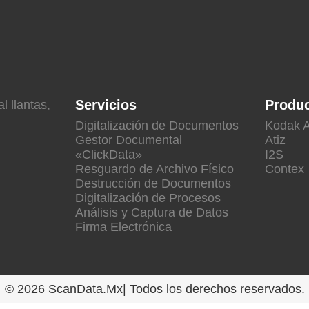
Servicios
Produ
l llantas,
Digitalización de Documentos
Kodak A
Gestor Documental
Atiz
«ClickData»
I2S
Resguardo de Archivo Físico
Contex
Destrucción de Documentos
Digitalización de Procesos
Análisis y Captura de Datos
Firma Electrónica
© 2026 ScanData.Mx| Todos los derechos reservados.