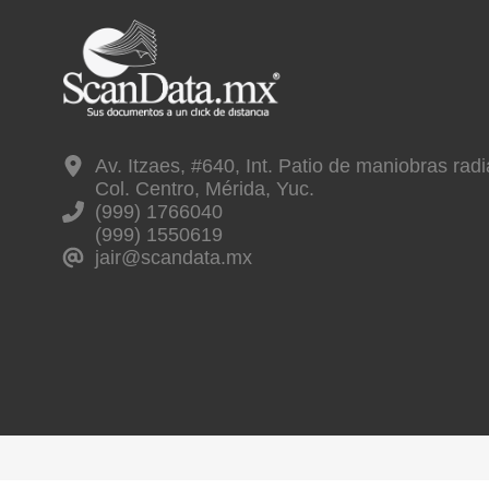
Av. Itzaes, #640, Int. Patio de maniobras radia
Col. Centro, Mérida, Yuc.
(999) 1766040
(999) 1550619
jair@scandata.mx