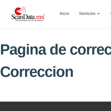
Skip
to
Servicios
Inicio
content
Pagina de corre
Correccion